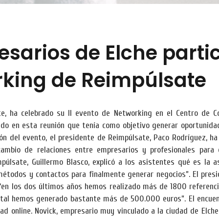
arios de Elche partici
rking de Reimpúlsate
ate, ha celebrado su II evento de Networking en el Centro de 
ado en esta reunión que tenía como objetivo generar oportunida
ión del evento, el presidente de Reimpúlsate, Paco Rodríguez, h
rcambio de relaciones entre empresarios y profesionales par
lsate, Guillermo Blasco, explicó a los asistentes qué es la aso
métodos y contactos para finalmente generar negocios”. El pres
, “en los dos últimos años hemos realizado más de 1800 referenc
otal hemos generado bastante más de 500.000 euros”. El encuent
dad online. Novick, empresario muy vinculado a la ciudad de Elche