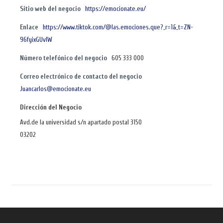
Sitio web del negocio
https://emocionate.eu/
Enlace
https://www.tiktok.com/@las.emociones.que?_r=1&_t=ZN-
96fyixGUvlW
Número telefónico del negocio
605 333 000
Correo electrónico de contacto del negocio
Juancarlos@emocionate.eu
Dirección del Negocio
Avd.de la universidad s/n apartado postal 3150
03202